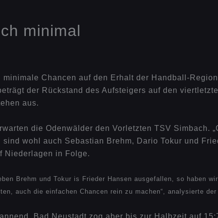
och minimal
 minimale Chancen auf den Erhalt der Handball-Regiona
rägt der Rückstand des Aufsteigers auf den viertletzte
tehen aus.
erwarten die Odenwälder den Vorletzten TSV Simbach. 
 sind wohl auch Sebastian Brehm, Dario Tokur und Friede
f Niederlagen in Folge.
eben Brehm und Tokur is Frieder Hansen ausgefallen, so haben wi
ten, auch die einfachen Chancen rein zu machen“, analysierte der 
spannend, Bad Neustadt zog aber bis zur Halbzeit auf 1