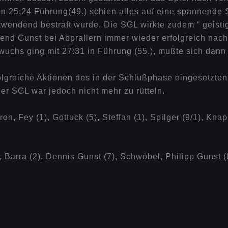
pen 25:24 Führung(49.) schien alles auf eine spannende
endend bestraft wurde. Die SGL wirkte zudem “ geistig 
rend Gunst bei Abprallern immer wieder erfolgreich nach
uchs ging mit 27:31 in Führung (55.), mußte sich dann 
olgreiche Aktionen des in der Schlußphase eingesetzten
r SGL war jedoch nicht mehr zu rütteln.
n, Fey (1), Gottuck (5), Steffan (1), Spilger (9/1), Knap
 Barra (2), Dennis Gunst (7), Schwöbel, Philipp Gunst (8)