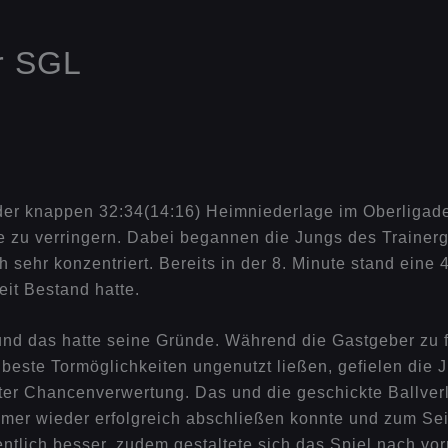
er SGL
der knappen 32:34(14:16) Heimniederlage im Oberligad
le zu verringern. Dabei begannen die Jungs des Trainerg
sehr konzentriert. Bereits in der 8. Minute stand eine 4
eit Bestand hatte.
und das hatte seine Gründe. Während die Gastgeber zu 
 “ beste Tormöglichkeiten ungenutzt ließen, gefielen d
enter Chancenverwertung. Das und die geschickte Ballve
mer wieder erfolgreich abschließen konnte und zum Se
ntlich besser, zudem gestaltete sich das Spiel nach vor