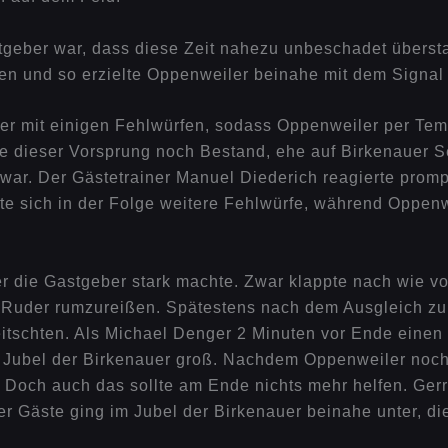
stgeber war, dass diese Zeit nahezu unbeschadet überst
n und so erzielte Oppenweiler beinahe mit dem Signal 
nauer mit einigen Fehlwürfen, sodass Oppenweiler per T
te dieser Vorsprung noch Bestand, ehe auf Birkenauer Sei
 war. Der Gästetrainer Manuel Diederich reagierte prom
te sich in der Folge weitere Fehlwürfe, während Oppenw
r die Gastgeber stark machte. Zwar klappte nach wie vor
as Ruder rumzureißen. Spätestens nach dem Ausgleich z
eitschten. Als Michael Denger 2 Minuten vor Ende einen 
er Jubel der Birkenauer groß. Nachdem Oppenweiler noch 
 Doch auch das sollte am Ende nichts mehr helfen. Gerr
 der Gäste ging im Jubel der Birkenauer beinahe unter, 