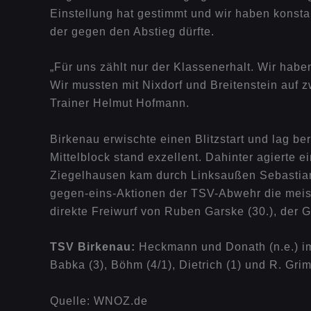
Einstellung hat gestimmt und wir haben konstant
der gegen den Abstieg dürfte.
„Für uns zählt nur der Klassenerhalt. Wir hab
Wir mussten mit Nixdorf und Breitenstein auf z
Trainer Helmut Hofmann.
Birkenau erwischte einen Blitzstart und lag be
Mittelblock stand exzellent. Dahinter agierte
Ziegelhausen kam durch Linksaußen Sebastian M
gegen-eins-Aktionen der TSV-Abwehr die meist
direkte Freiwurf von Ruben Garske (30.), der Ge
TSV Birkenau:
Heckmann und Donath (n.e.) im T
Babka (3), Böhm (4/1), Dietrich (1) und R. Grim
Quelle: WNOZ.de