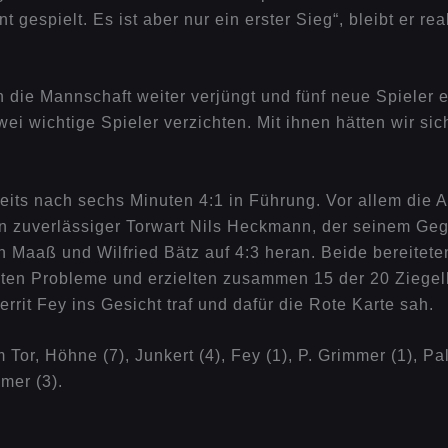
 gespielt. Es ist aber nur ein erster Sieg“, bleibt er r
en die Mannschaft weiter verjüngt und fünf neue Spieler
wei wichtige Spieler verzichten. Mit ihnen hätten wir s
reits nach sechs Minuten 4:1 in Führung. Vor allem die 
 ein zuverlässiger Torwart Nils Heckmann, der seinem Ge
aaß und Wilfried Bätz auf 4:3 heran. Beide bereiteten 
en Probleme und erzielten zusammen 15 der 20 Ziegelh
rrit Fey ins Gesicht traf und dafür die Rote Karte sah.
or, Höhne (7), Junkert (4), Fey (1), P. Grimmer (1), Pal
mer (3).