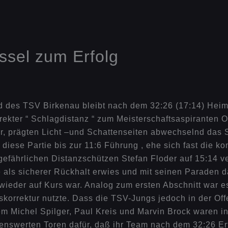
ssel zum Erfolg
 des TSV Birkenau bleibt nach dem 32:26 (17:14) Heim
irekter “ Schlagdistanz “ zum Meisterschaftsaspiranten 
ar, prägten Licht –und Schattenseiten abwechselnd das
ese Partie bis zur 11:6 Führung , ehe sich fast die kom
efährlichen Distanzschützen Stefan Floder auf 15:14 ve
ls sicherer Rückhalt erwies und mit seinen Paraden daf
wieder auf Kurs war. Analog zum ersten Abschnitt war 
korrektur nutzte. Dass die TSV-Jungs jedoch in der Of
lem Michel Spilger, Paul Kreis und Marvin Brock waren 
henswerten Toren dafür, daß ihr Team nach dem 32:26 Erf