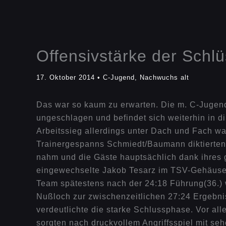
Offensivstärke der Schlü
17. Oktober 2014
•
C-Jugend
,
Nachwuchs alt
Das war so kaum zu erwarten. Die m. C-Jugend
ungeschlagen und befindet sich weiterhin in d
Arbeitssieg allerdings unter Dach und Fach w
Trainergespanns Schmiedt/Baumann diktierten di
nahm und die Gäste hauptsächlich dank ihres g
eingewechselte Jakob Tesarz im TSV-Gehäuse a
Team spätestens nach der 24:18 Führung(36.) 
Nußloch zur zwischenzeitlichen 27:24 Ergebnis
verdeutlichte die starke Schlussphase. Vor al
sorgten nach druckvollem Angriffsspiel mit se