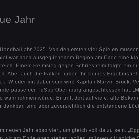
ue Jahr
 Handballjahr 2025. Von den ersten vier Spielen müssen 
iel war nach ausgeglichenem Beginn am Ende eine klar
reich. Einem Heimsieg gegen Schriesheim folgte ein du
h. Aber auch die Falken haben ihr kleines Ergebnistief
k. Wieder mit dabei sein wird Kapitän Marvin Brock. Ve
interpause der TuSpo Obernburg angeschlossen hat. „Mori
 wahrnehmen würde. Er trifft dort auf viele, alte Bekan
hr dankbar, sind aber zuversichtlich die entstandene Lüc
m neuen Jahr absolviert, um gleich voll da zu sein. „Ep
n wir am Ende oben stehen wollen, müssen wir solche 