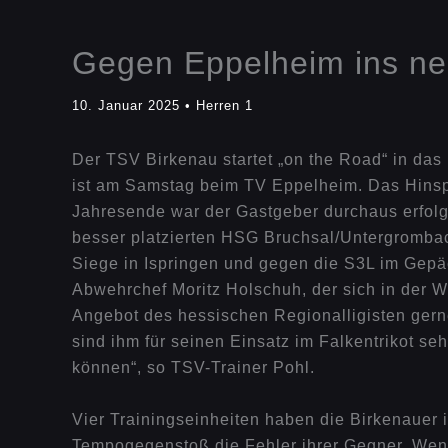
Gegen Eppelheim ins ne
10. Januar 2025
•
Herren 1
Der TSV Birkenau startet „on the Road“ in das
ist am Samstag beim TV Eppelheim. Das Hinsp
Jahresende war der Gastgeber durchaus erfolg
besser platzierten HSG Bruchsal/Untergrombac
Siege in Ispringen und gegen die S3L im Gepäc
Abwehrchef Moritz Holschuh, der sich in der W
Angebot des hessischen Regionalligisten gerne
sind ihm für seinen Einsatz im Falkentrikot se
können“, so TSV-Trainer Pohl.
Vier Trainingseinheiten haben die Birkenauer i
Tempogegenstoß die Fehler ihrer Gegner. Wen