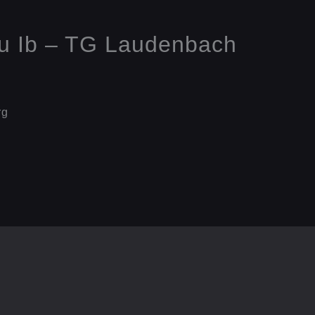
au Ib – TG Laudenbach
rg