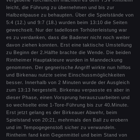
vergebene Torchancen machten es dem TSV Rintheim
leicht, die Führung zu übernehmen und bis zur
Halbzeitpause zu behaupten.
Über die Spielstände von
5:4 (12.) und 9:7 (18.) wurden beim 13:10 die Seiten
gewechselt. Nur der tadellosen Torhüterleistung war
es zu verdanken, dass die Badener nicht noch weiter
davon ziehen konnten. Erst eine taktische Umstellung
zu Beginn der 2.Hälfte brachte die Wende. Die beiden
Rintheimer Hauptakteure wurden in Manndeckung
genommen. Der gegnerische Angriff wirkte nun hilflos
und Birkenau nutzte seine Einschussmöglichkeiten
besser. Innerhalb von 2 Minuten wurde der Ausgleich
zum 13:13 hergestellt. Birkenau verpasste es aber in
dieser Phase, einen Vorsprung herauszuarbeiten und
so wechselte eine 1-Tore-Führung bis zur 40.Minute.
Erst jetzt gelang es der Birkeauer Abwehr, beim
Spielstand von 20:21, mehrmals den Ball zu erobern
und im Tempogegenstoß sicher zu verwandeln.
Rintheim fand kein Gegenmittel und beim Stand von